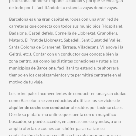
profesional donde se impone la calidad y porque se encargan
de todo por ti, facilitándote tu estancia vayas donde vayas.
Barcelona es una gran capital europea con una gran red de
carreteras que conecta con todos sus municipios (Hospitalet,
Badalona, Castelldefels, Cornellà de Llobregat, Granollers,
Mataró, El Prat de Llobregat, Sabadell, Sant Cugat del Vallès,
Santa Coloma de Gramenet, Tarrasa, Viladecans, Vilanova i la
Geltrú, etc.). Contar con un
conductor
que conozca bien la
zona centro, así como las distintas conexiones y rutas a los
municipios de Barcelona,
facilitará tu estancia, te ahorrará
tiempo en los desplazamientos y te permitirá centrarte en el
motivo de tu viaje.
Los principales inconvenientes de conducir en una gran ciudad
como Barcelona se ven reducidos al utilizar los servicios de
alquiler de coche con conductor
ofrecidos por taximurcia.es.
Desde su plataforma online, que cuenta con un magnífico
buscador, se puede acceder, en apenas unos segundos, a una
amplia oferta de coches con chófer para realizar su
contratación de forma sencilla en tan solo unos pocos pasos.