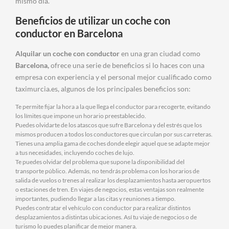
mismo día.
Beneficios de utilizar un coche con
conductor en Barcelona
Alquilar un coche con conductor
en una gran ciudad como
Barcelona,
ofrece una serie de beneficios si lo haces con una
empresa con experiencia y el personal mejor cualificado como
taximurcia.es, algunos de los principales beneficios son:
Te permite fijar la hora a la que llega el conductor para recogerte, evitando
los límites que impone un horario preestablecido.
Puedes olvidarte de los atascos que sufre Barcelona y del estrés que los
mismos producen a todos los conductores que circulan por sus carreteras.
Tienes una amplia gama de coches donde elegir aquel que se adapte mejor
a tus necesidades, incluyendo coches de lujo.
Te puedes olvidar del problema que supone la disponibilidad del
transporte público. Además, no tendrás problema con los horarios de
salida de vuelos o trenes al realizar los desplazamientos hasta aeropuertos
o estaciones de tren. En viajes de negocios, estas ventajas son realmente
importantes, pudiendo llegar a las citas y reuniones a tiempo.
Puedes contratar el vehículo con conductor para realizar distintos
desplazamientos a distintas ubicaciones. Así tu viaje de negocios o de
turismo lo puedes planificar de mejor manera.